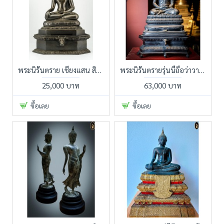
พระนิรันตราย เชียงแสน สิงห์ 1 จัดสร้างโดยกองทัพภาคที่ 3 หมายเลข 115 พระแท้หายาก สร้างน้อย
พระนิรันตรายรุ่นนี้ถือว่าวาระดี พิธียิ่งใหญ่และคณะผู้สร้างได้นำแผ่นชนวนศักดิ์สิทธิ์ ไปให้หัวหน้าพราหมณ์ เทวสถานโบสถ์พราหมณ์ จารอักขระเลขมงคลต่าง ๆ
25,000 บาท
63,000 บาท
ซื้อเลย
ซื้อเลย