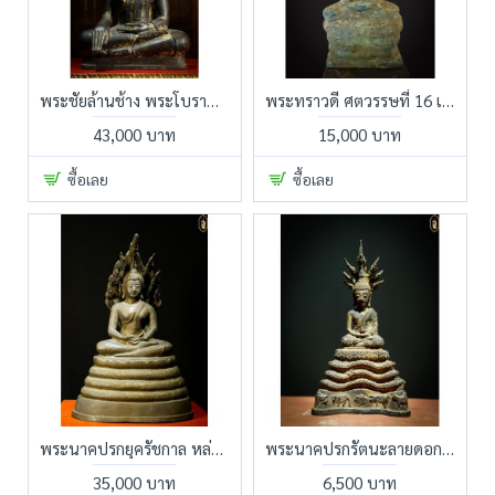
พระชัยล้านช้าง พระโบราณอาณาจักรล้านช้างมีพระลักษณะอวบอิ่ม พระเศียรโต อยู่ในท่าปางมารวิชัย พระเนตรฝังมุก เปลวพระเกตุเป็นรูปอุณาโลม ถอดแยกชิ้นได้
พระทราวดี ศตวรรษที่ 16 เนื้อทองสำริดสนิมหยกงานเก่าเก็บสมบัติใต้ดิน
43,000 บาท
15,000 บาท
ซื้อเลย
ซื้อเลย
พระนาคปรกยุครัชกาล หล่อโลหะหนา ลักษณะอ้วนท้วนสมบูรณ์บ่งบอกถึงความสมบูรณ์ในยุคสมัยของผู้สร้าง ผิวหิ้งเดิมๆ ทุกครั้งที่มองจะรู้ว่าท่านเมตา ใจสงบ
พระนาคปรกรัตนะลายดอกกุลเก่าแก่ ฐาน 12 ลัคนาราศี ของดีคนเกิดวันเสาร์
35,000 บาท
6,500 บาท