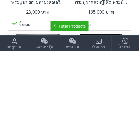
พระบูชา สธ. มหามงคลเจริญพระชนมพรรษา 50 ปี วัดศรีพิจิตรกิรติกัลยาราม สุโขทัย พ.ศ.2548 เนื้อสำริดสนิมเขียว
พระบูชาหลวงปู่โต๊ะ พระบ้านเก่าเก็บ สภาพสวยสมบูรณ์ พุทธาภิเษก วัดประดู่ฉิมพลี ปี 2520 หมายเลข 171
23,000 บาท
195,000 บาท
ซื้อเลย
ซื้อเลย
Filter Products
แชทเฟซบุ๊ค
แชทไลน์
ติดต่อเรา
โทรหาเรา
เข้าสู่ระบบ
พระบูชาหลวงพ่อโต วัดอินทรวิหาร
พระบูชาโบราณ ศิลปะบ้านพลูหลวง อยุธยาตอนปลาย ปางห้ามญาติเนื้อทองสำริด ฐานดินไทยเดิม
53,000 บาท
75,000 บาท
ซื้อเลย
ซื้อเลย