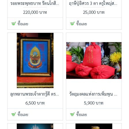
รอยพระพุทธบาท รัตนโกสินทร์โบราณ ของเก่าเก็บตกทอดแต่ช้านานขาดผู้ดูแล หาผู้ศรัทธานำคืนสู่พระศาสนา ให้อยู่ยงคงตลอดกาล
ฤาษีปู่อิศวร 3 ตา ครูใหญ่สายลึก ของผู้ถือครูจริง
220,000 บาท
25,000 บาท
ซื้อเลย
ซื้อเลย
ลูกหลานพระเจ้าตากรู้ดี ตรามหาเดช มหาอำนาจ มหาบารมี จำนวนการสร้าง 50 ผืน งานปักผ้าประทับตราวัด หมายเลข 34,37,47 สร้างในโอกาส ฉลอง 250 ปี กรุงธนบุรี ปี 2561 พิธีใหญ่ วัดอรุณราชวราราม กรุงเทพฯ
วัตถุมงคลแห่งการเพิ่มพูน ฮู้ปี้เปา ถุงยันต์บรรจุข้าวสารมงคล ผ่านพิธีมหามงคลฤกษ์ดียามดี เหล่าเทพเซียนเปิดทาง
6,500 บาท
5,900 บาท
ซื้อเลย
ซื้อเลย