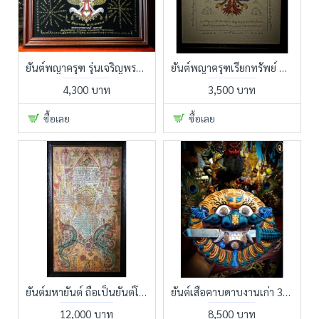
ยันต์พญาครุฑ รุ่นเจริญพรหลวงพ่อวราห์ ของดีรับตรงจากมือหลวงพ่อ ท่านให้ไว้ใช้ทำกิน
ยันต์พญาครุฑเรียกทรัพย์ แขวนในร้านทอง ยันต์เก่าแก่เขียนมือบนผ้าดิบ ของดีไม่มีมาบ่อยปล่อย หลุดมือก็น่าเสียดาย มีหลุดแค่ 2 ผืน
4,300 บาท
3,500 บาท
ซื้อเลย
ซื้อเลย
ยันต์มหายันต์ ถือเป็นยันต์โบราณที่เขียนลงผ้า ตามฉบับล้านช้าง ที่เน้นไปทางพุทธคุณการค้าและเสี่ยงโชค
ยันต์เสือคาบดาบงานเก่า 30 ปี ผ่านพิธีจากศาลเจ้าไต้แป๊ะกง ตามหลักวิชาฮวงจุ้ยและโหราศาสตร์จีน
12,000 บาท
8,500 บาท