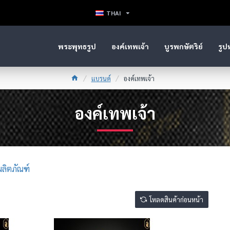
THAI
พระพุทธรูป
องค์เทพเจ้า
บูรพกษัตริย์
รูป
แบรนด์
องค์เทพเจ้า
องค์เทพเจ้า
ผลิตภัณฑ์
โหลดสินค้าก่อนหน้า