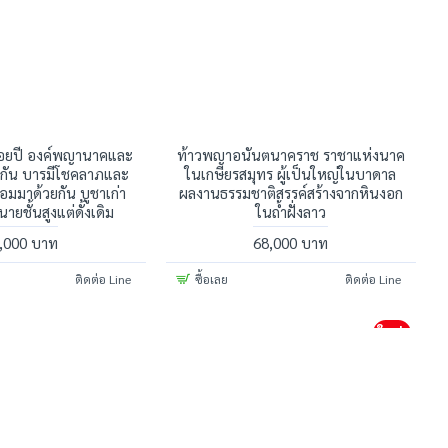
้อยปี องค์พญานาคและ
ท้าวพญาอนันตนาคราช ราชาแห่งนาค
ู่กัน บารมีโชคลาภและ
ในเกษียรสมุทร ผู้เป็นใหญ่ในบาดาล
่อมมาด้วยกัน บูชาเก่า
ผลงานธรรมชาติสรรค์สร้างจากหินงอก
นายชั้นสูงแต่ดั้งเดิม
ในถ้ำฝั่งลาว
,000 บาท
68,000 บาท
ติดต่อ Line
ซื้อเลย
ติดต่อ Line
ใหม่!