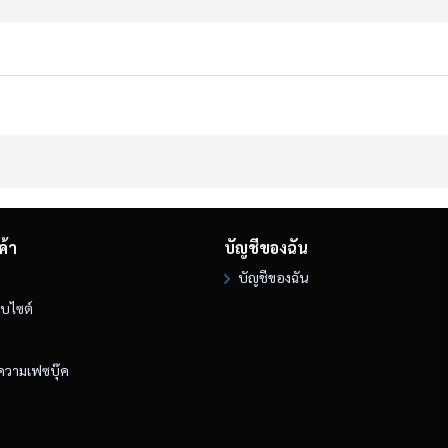
ค้า
บัญชีของฉัน
บัญชีของฉัน
็บไซต์
ความเฟซบุ๊ค