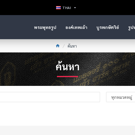
THAI
พระพุทธรูป
องค์เทพเจ้า
บูรพกษัตริย์
รูป
ค้นหา
ค้นหา