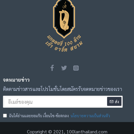
• ตามหลักฮวงจุ้ย (พลังที่หนุนชัด)
• เสริมอำนาจ บารมี ความเป็นผู้นำ
• หนุนการเงิน การลงทุน ตลาดขาขึ้น (พลัง Bull Market)
• กันการแข่งขัน สกัดการเบียด การแทงข้างหลัง
• เหมาะกับ นักธุรกิจ / ผู้บริหาร / นักลงทุน / เจ้าของกิจการ
VIP
จดหมายข่าว
แนะนำตั้ง
ติดตามข่าวสารและโปรโมชั่นโดยสมัครรับจดหมายข่าวของเรา
• ห้องทำงาน / โต๊ะผู้บริหาร / โถงบริษัท
ส่ง
• หันหน้าออกประตู = พลังเชิงรุก (พร้อมชน พร้อมขึ้น)
ฉันได้อ่านและยอมรับ เงื่อนไข-ข้อตกลง
นโยบายความเป็นส่วนตัว
เหมาะกับใคร
Copyright © 2021, 100lanthailand.com