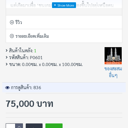
แต่เกิดมาเพื่อ ‘ชนเกมชีวิต’ ให้เจ้าของขึ้นไปอยู่เหนือคน
อื่น”
รีวิว
• กระทิงไม้โบราณ “คู่” (มีเพียงคู่เดียว)
รายละเอียดเพิ่มเติม
• ความสูง 1 เมตร (ใหญ่ เต็มพลัง)
สินค้าในคลัง:
1
• อายุราว 40–50 ปี (งานเก่าแท้ ไม่ใช่งานใหม่ทำ)
รหัสสินค้า:
P0601
• วัสดุ ไม้เก่าเดิม เนื้อแน่น พลังหยางชัด
ขนาด:
0.00ซม. x 0.00ซม. x 100.00ซม.
ของสะสม
• ราคาบูชาคู่ละ 75,000 บาท
อื่นๆ
• งานมีเพียง “คู่เดียว” เท่านั้น — ไม่มีซ้ำ ไม่มีเพิ่ม
การดูสินค้า: 836
• กระทิง…คือสัญลักษณ์ของคนที่ไม่รอใครเปิดทาง
75,000 บาท
แต่ใช้ “แรงใจ + บารมี” ชนทุกอุปสรรคให้พังลงตรงหน้า