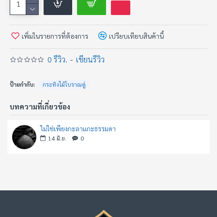
และเมื่อมาเป็น “กระทิงคู่”
มันไม่ใช่พลังเดี่ยวๆ แต่มันคือพลังที่มาเป็นชุด…
• การเงินที่เดินพร้อมกัน
เพิ่มในรายการที่ต้องการ
เปรียบเทียบสินค้านี้
• ธุรกิจที่ขยายพร้อมกัน
0 รีวิว.
-
เขียนรีวิว
• โอกาสที่เข้ามาพร้อมกัน
• อำนาจที่ไม่ได้มาเดี่ยว แต่ “มาคู่”
ป้ายกำกับ:
กระทิงไม้โบราณคู่
บทความที่เกี่ยวข้อง
กระทิงไม้คู่นี้ผ่านกาลเวลา ผ่านมือเจ้าของเดิม
ไม่ใช่เพียงกะลาแกะธรรมดา
เก็บพลังของความอดทน วินัย และการยืนระยะ
14
มิ.ย.
0
ไม่ใช่พลังฉาบฉวย
แต่เป็นพลังของ คนสร้างตัว – คนคุมเกม – คนไม่ถอย
กระทิงจะไม่เลือกเจ้าของจากฐานะ
แต่มันเลือกจาก “ใจที่พร้อมชน”