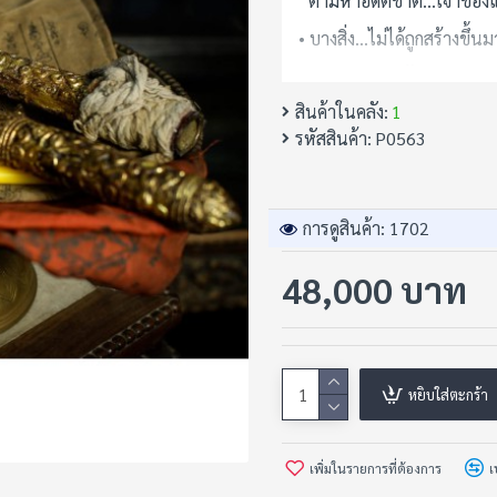
“ตามหาอดีตชาติ...เจ้าของแห่
• บางสิ่ง…ไม่ได้ถูกสร้างขึ้นม
แต่มัน “จดจำเจ้าของเก่า” แ
สินค้าในคลัง:
1
• กริชเจ้าเมืองโบราณแห่งท
รหัสสินค้า:
P0563
ของแท้จากสายพ่อครูชวาโบร
พุทธคุณที่เล่าขาน…สามารถ ต
ครอบครอง
การดูสินค้า: 1702
• ขนาดความยาว 48 cm
48,000 บาท
• ไม่ใช่แค่ของสะสม...แต่คือ 
• ใครคือผู้ที่ควรครอบครอง?
• ผู้ที่กำลังโดนกดดันจากพลั
หยิบใส่ตะกร้า
• ผู้บริหารหรือเจ้าของกิจก
• ผู้ที่ฝันซ้ำๆ ถึงดาบหรือ
เพิ่มในรายการที่ต้องการ
เ
• “อาจารย์เคยถือกริชลักษณะ