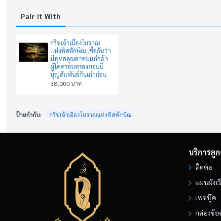
Pair it With
กริชเจ้าเมืองโบราณ
แห่งทิศทักษิณ เชื่อกันว่า
มีพุทธคุณอาคมแก่กล้า
ผู้ใดครอบครองย่อมมี
บุญสัมพันธ์กันเก่าก่อน
38,000 บาท
ป้ายกำกับ:
กริชเจ้าเมืองโบราณแห่งทิศทักษิณ
บริการลูก
ติดต่อ
แผนผังเว
เฟซบุ๊ค
กล่องข้อ