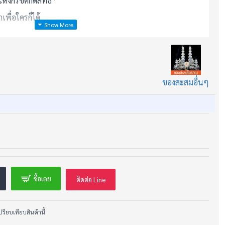
งกริชศักดิ์สิทธิ์”
าเพื่อใครก็ได้
ละจะกลับไปหา “ผู้ที่มีบุญสัมพันธ์เดิม”
ิศทักษิณ
าณ ด้ามลงรักดำปิดทอง ฝักลายอักขระ หัวพันด้ายสายพิธี
ของสะสมอื่นๆ
ัดอาถรรพ์ ล้างเสนียด ปัดเป่าภูติผี และ เสริมอำนาจให้ผู้
"ของที่ต้องกลับคืนสู่เจ้าของ"
งงานร้าย – กริชนี้ ช่วยตัดวงจรเคราะห์ซ้ำซ้อน
ซื้อเลย
ติดต่อ Line
าร – เสริม บารมี-อำนาจในการตัดสินใจ
สงคราม – นี่อาจเป็น สัญญาณจากอดีตชาติ
ปรียบเทียบสินค้านี้
เดียวกัน ในอดีตชาติที่เป็นขุนศึก...