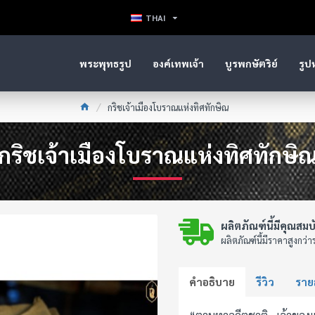
THAI
พระพุทธรูป
องค์เทพเจ้า
บูรพกษัตริย์
รูป
กริชเจ้าเมืองโบราณแห่งทิศทักษิณ
กริชเจ้าเมืองโบราณแห่งทิศทักษิ
ผลิตภัณฑ์นี้มีคุณสมบ
ผลิตภัณฑ์นี้มีราคาสูงกว่าร
คำอธิบาย
รีวิว
รายล