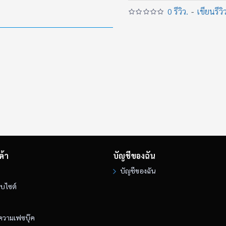
และมันจะกลับคืนสู่มือผู้ที่มี
0 รีวิว.
-
เขียนรีวิ
• เปิดตามหาเจ้าของบุญสัมพ
• บูชา 48,000.- เท่านั้น
ของแท้ หายาก ไม่มีซ้ำ
• สนใจทักเข้ามา อาจารย์จะเป
• อยากได้ของดี แกลลอรี่ 10
• อาจารย์ เก้า มี!
• 086 997 8081
• Line: https://lin.ee/Qz
ค้า
บัญชีของฉัน
บัญชีของฉัน
็บไซต์
ความเฟซบุ๊ค