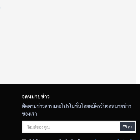
จิตตรงกันเท่านั้น”
ว
ันธ์เดิม
็นผู้คัดว่า “พลังของคุณ...ตรงกับกริชนี้หรือไม่”
0 ล้าน
Ymdaa
จดหมายข่าว
ติดตามข่าวสารและโปรโมชั่นโดยสมัครรับจดหมายข่าว
ของเรา
ส่ง