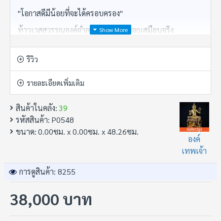
"โอกาสดีมีน้อยที่จะได้ครอบครอง"
ท้าวเวสสุวรรณองค์จำลองประดับกระจกเสมือนจริง
วัดพระบรมมหาธาตุนครศรีธรรมราช จำนวนจัดสร้าง 39
องค์ ดุดันเข้มขลังในแบบฉบับศรีวิชัย พิธีดี พิธีใหญ่
รีวิว
รายละเอียดเพิ่มเติม
ข้อมูลสินค้า:
สินค้าในคลัง:
39
• ขนาดความสูง 19 นิ้ว เนื้อโลหะ
รหัสสินค้า:
P0548
• เปิดบูชา 38,000.-
ขนาด:
0.00ซม. x 0.00ซม. x 48.26ซม.
องค์
• หมายเลขประจำองค์หมายเลข 6
เทพเจ้า
• อยากได้ของดี แกลลอรี่ 100 ล้าน
การดูสินค้า: 8255
• อาจารย์ เก้า มี!
38,000 บาท