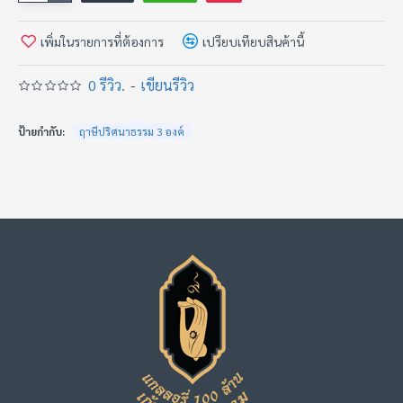
แต่หมายถึง...
เพิ่มในรายการที่ต้องการ
เปรียบเทียบสินค้านี้
อย่ารับทุกคำพูดเข้ามาเป็นทุกข์
• ปิดตา
0 รีวิว.
-
เขียนรีวิว
ไม่ได้หมายถึงไม่มอง
ป้ายกำกับ:
ฤาษีปริศนาธรรม 3 องค์
แต่หมายถึง...
รู้จักละวางจากสิ่งที่ทำให้ใจหลงผิด
• ปิดปาก
ไม่ได้หมายถึงไม่พูด
แต่หมายถึง...
รู้จักเลือกคำพูดก่อนปล่อยออกจากปาก
ครูบาอาจารย์โบราณกล่าวว่า
"ภัยที่ร้ายที่สุด