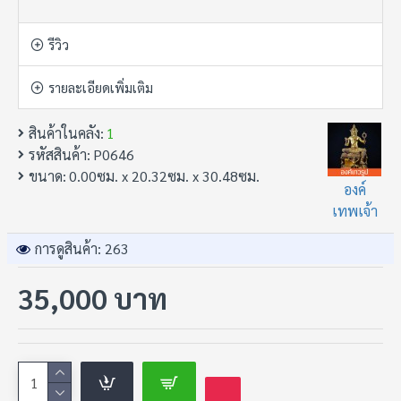
รีวิว
• ฤาษีปริศนาธรรม 3 องค์
ปิดหู, ปิดตา, ปิดปาก
รายละเอียดเพิ่มเติม
สินค้าในคลัง:
1
งานปั้นดินโบราณเก่า
รหัสสินค้า:
P0646
อายุร่วมร้อยปี
ขนาด:
0.00ซม. x 20.32ซม. x 30.48ซม.
องค์
สร้างขึ้นตามคติธรรมคำสอนของครูบาอาจารย์ในอดีต
เทพเจ้า
มิได้สร้างขึ้นเพื่อความสวยงามเพียงอย่างเดียว
การดูสินค้า: 263
แต่สร้างขึ้นเพื่อเป็น "ครูเงียบ"
35,000 บาท
ที่คอยเตือนสติผู้ครอบครองอยู่ทุกวัน
• ปิดหู
ไม่ได้หมายถึงไม่ได้ยิน