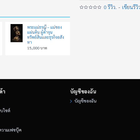
0 รีวิว.
-
เขียนรีวิ
เพื่อเปิดทางให้สิ่งใหม่ถือกำเ
หลายคนกลัวพระแม่กาลี
พระแม่ธรณี – แม่ของ
เพราะรูปของท่านเข้ม
แผ่นดิน ผู้ค้ำจุน
ทรัพย์สินและธุรกิจอสัง
แววตาของท่านแรง
หา
15,000 บาท
พลังของท่านตรง
และไม่ประนีประนอมกับสิ่
แต่คนที่เข้าใจจริงจะรู้ว่า…
ความดุของพระแม่
ค้า
บัญชีของฉัน
ไม่ใช่ความร้าย
บัญชีของฉัน
แต่คือความเมตตาในรูปแบบที
็บไซต์
เพราะบางครั้งชีวิตคน
ไม่ได้ต้องการคำปลอบโยนอ
ความเฟซบุ๊ค
แต่ต้องการพลังบางอย่าง