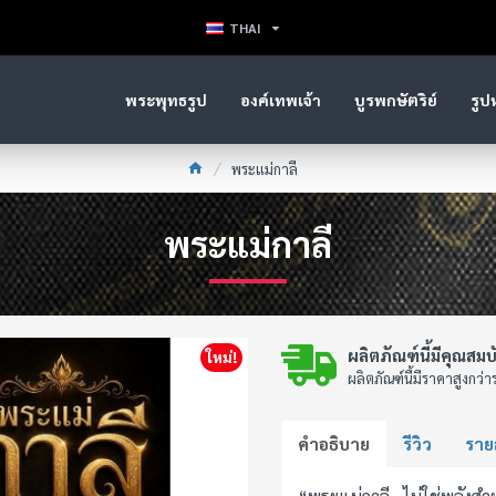
THAI
พระพุทธรูป
องค์เทพเจ้า
บูรพกษัตริย์
รูป
พระแม่กาลี
พระแม่กาลี
ผลิตภัณฑ์นี้มีคุณสมบ
ใหม่!
ผลิตภัณฑ์นี้มีราคาสูงกว่าร
คำอธิบาย
รีวิว
รายล