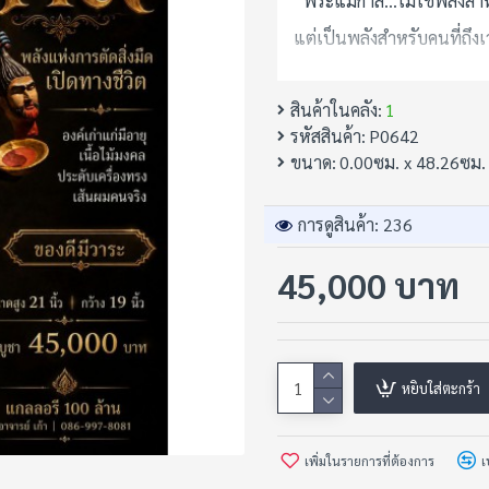
“พระแม่กาลี…ไม่ใช่พลังสำห
แต่เป็นพลังสำหรับคนที่ถึง
สินค้าในคลัง:
1
• พระแม่กาลี
รหัสสินค้า:
P0642
พลังแห่งการตัดสิ่งมืด
ขนาด:
0.00ซม. x 48.26ซม.
เปิดทางชีวิต
และทำลายสิ่งที่ขวางวาระของผ
การดูสินค้า: 236
45,000 บาท
ในคติอินเดียโบราณ
พระแม่กาลีมิใช่เทวีที่ถูกกล
แต่คือ “พลังศักติ”
หยิบใส่ตะกร้า
พลังของกาลเวลา
พลังของการเปลี่ยนผ่าน
เพิ่มในรายการที่ต้องการ
เ
พลังของการทำลายสิ่งที่หม