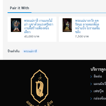
Pair it With
พระแม่กาลี งานแกะไม้
พระแม่นางกวัก ยุค
เก่า บูชาด้วยแรงศรัทธา
รัตนะ ลายดอกพิกุล
งานที่สร้างเพียงหนึ่ง
หน้าแป้ง โบราณเข้ม
เดียว
ขลัง
43,000 บาท
7,500 บาท
ป้ายกำกับ:
พระแม่กาลี
บริการลูก
ติดต่อ
แผนผังเว
เฟซบุ๊ค
กล่องข้อ