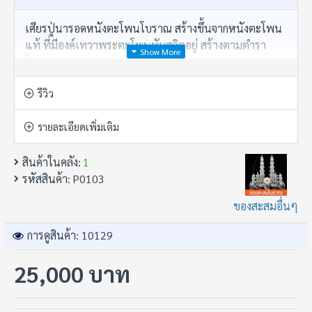
เศียรปู่นารอดหนังตะโพนโบราณ สร้างขึ้นจากหนังตะโพน
แท้ ที่มีองค์เทวาพระตะโพนทับสถิตอยู่ สร้างตามตำรา
โบราณสายครูพ่อแก่
เศียรครูนั้นย่อมมีอานุภาพมาก มีฤทธิ์แรงส่งเสริมศิษย์ ทั้ง
รีวิว
หลายให้รุ่งเรือง
รายละเอียดเพิ่มเติม
ข้อมูลสินค้า:
สินค้าในคลัง:
1
• ขนาดครอบครูใช้ตั้งบูชาเท่านั้น
รหัสสินค้า:
P0103
• เปิดบูชา 25,000.-
ของสะสมอื่นๆ
• อยากได้ของดี แกลลอรี่ 100 ล้าน
การดูสินค้า: 10129
• อาจารย์ เก้า มี
25,000 บาท